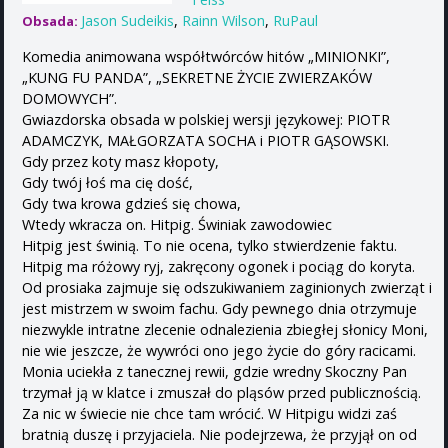
Jason Sudeikis
,
Rainn Wilson
,
RuPaul
Obsada:
Komedia animowana współtwórców hitów „MINIONKI”,
„KUNG FU PANDA”, „SEKRETNE ŻYCIE ZWIERZAKÓW
DOMOWYCH”.
Gwiazdorska obsada w polskiej wersji językowej: PIOTR
ADAMCZYK, MAŁGORZATA SOCHA i PIOTR GĄSOWSKI.
Gdy przez koty masz kłopoty,
Gdy twój łoś ma cię dość,
Gdy twa krowa gdzieś się chowa,
Wtedy wkracza on. Hitpig. Świniak zawodowiec
Hitpig jest świnią. To nie ocena, tylko stwierdzenie faktu.
Hitpig ma różowy ryj, zakręcony ogonek i pociąg do koryta.
Od prosiaka zajmuje się odszukiwaniem zaginionych zwierząt i
jest mistrzem w swoim fachu. Gdy pewnego dnia otrzymuje
niezwykle intratne zlecenie odnalezienia zbiegłej słonicy Moni,
nie wie jeszcze, że wywróci ono jego życie do góry racicami.
Monia uciekła z tanecznej rewii, gdzie wredny Skoczny Pan
trzymał ją w klatce i zmuszał do pląsów przed publicznością.
Za nic w świecie nie chce tam wrócić. W Hitpigu widzi zaś
bratnią duszę i przyjaciela. Nie podejrzewa, że przyjął on od