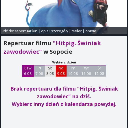
Idź do:
repertuar kin
|
opis i szczegóły
|
trailer
|
opinie
Repertuar filmu
"Hitpig. Świniak
zawodowiec"
w Sopocie
Wybierz dzień
Czw
Pt
Sb
Nd
Pn
Wt
Śr
6 08
7 08
8 08
9 08
10 08
11 08
12 08
Brak repertuaru dla filmu "Hitpig. Świniak
zawodowiec"
na dziś.
Wybierz inny dzień z kalendarza powyżej.