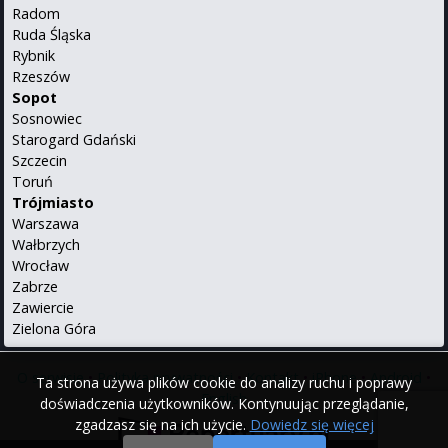
Radom
Ruda Śląska
Rybnik
Rzeszów
Sopot
Sosnowiec
Starogard Gdański
Szczecin
Toruń
Trójmiasto
Warszawa
Wałbrzych
Wrocław
Zabrze
Zawiercie
Zielona Góra
O serwisie
•
Polityka prywatności
•
Kontakt
•
iPhone
•
Android
•
Ta strona używa plików cookie do analizy ruchu i poprawy
English
doświadczenia użytkowników. Kontynuując przeglądanie,
zgadzasz się na ich użycie.
Dowiedz się więcej