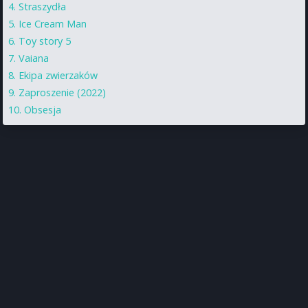
Straszydła
Ice Cream Man
Toy story 5
Vaiana
Ekipa zwierzaków
Zaproszenie (2022)
Obsesja