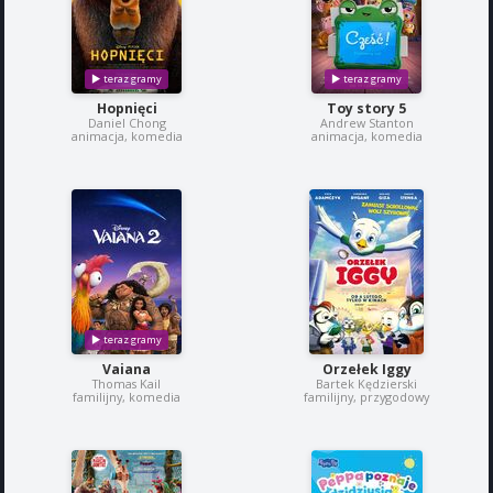
Hopnięci
Toy story 5
Daniel Chong
Andrew Stanton
animacja, komedia
animacja, komedia
Vaiana
Orzełek Iggy
Thomas Kail
Bartek Kędzierski
familijny, komedia
familijny, przygodowy