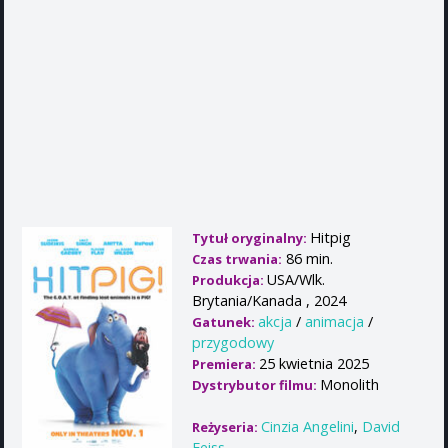
Hitpig
Tytuł oryginalny:
86 min.
Czas trwania:
USA/Wlk.
Produkcja:
Brytania/Kanada , 2024
akcja
/
animacja
/
Gatunek:
przygodowy
25 kwietnia 2025
Premiera:
Monolith
Dystrybutor filmu:
Cinzia Angelini
,
David
Reżyseria:
Feiss