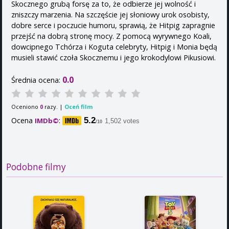
Skocznego grubą forsę za to, że odbierze jej wolność i
zniszczy marzenia. Na szczęście jej słoniowy urok osobisty,
dobre serce i poczucie humoru, sprawią, że Hitpig zapragnie
przejść na dobrą stronę mocy. Z pomocą wyrywnego Koali,
dowcipnego Tchórza i Koguta celebryty, Hitpig i Monia będą
musieli stawić czoła Skocznemu i jego krokodylowi Pikusiowi.
0.0
Średnia ocena:
Oceniono
razy. |
Oceń film
0
Ocena
:
5.2
IMDb©
1,502 votes
/10
Podobne filmy