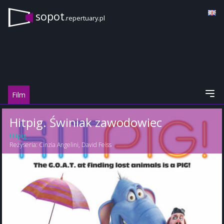
sopot
.repertuary.pl
Film
Hitpig. Świniak zawodowiec
Hitpig
Reżyseria:
Cinzia Angelini
,
David Feiss