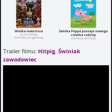
Wielka mała koza
Świnka Peppa poznaje nowego
Tyree Dillihay
członka rodziny
komedia, przygodowy
animacja, familijny
Trailer filmu:
Hitpig. Świniak
zawodowiec